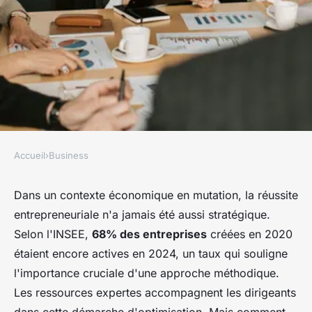
Accueil
›
Business
BUSINESS
Conseils business : 5 astuces
Dans un contexte économique en mutation, la réussite
entrepreneuriale n'a jamais été aussi stratégique.
pour réussir votre entreprise
Selon l'INSEE,
68% des entreprises
créées en 2020
étaient encore actives en 2024, un taux qui souligne
Lola
•
19 janvier 2026
•
7 min de lecture
l'importance cruciale d'une approche méthodique.
Les ressources expertes accompagnent les dirigeants