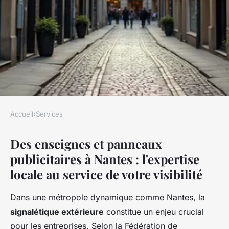
Accueil
›
Services
SERVICES
Des enseignes et panneaux
Des enseignes panneaux à
publicitaires à Nantes : l'expertise
nantes : solutions sur mesure
locale au service de votre visibilité
par graphitis
Dans une métropole dynamique comme Nantes, la
Lola
•
2 janvier 2026
•
7 min de lecture
signalétique extérieure
constitue un enjeu crucial
pour les entreprises. Selon la Fédération de