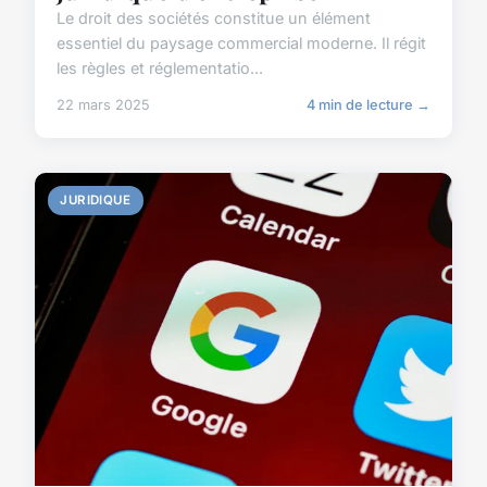
Le droit des sociétés constitue un élément
essentiel du paysage commercial moderne. Il régit
les règles et réglementatio...
22 mars 2025
4 min de lecture →
JURIDIQUE