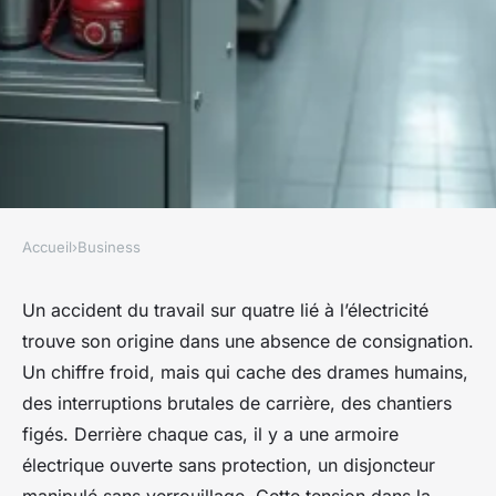
Accueil
›
Business
BUSINESS
Choisissez votre kit de
Un accident du travail sur quatre lié à l’électricité
trouve son origine dans une absence de consignation.
condamnation pour une
Un chiffre froid, mais qui cache des drames humains,
sécurité optimale
des interruptions brutales de carrière, des chantiers
figés. Derrière chaque cas, il y a une armoire
Meissa
•
22/06/2026 08:31
•
8 min de lecture
électrique ouverte sans protection, un disjoncteur