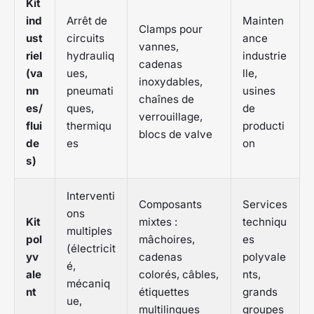
Kit
ind
Arrêt de
Mainten
Clamps pour
ust
circuits
ance
vannes,
riel
hydrauliq
industrie
cadenas
(va
ues,
lle,
inoxydables,
nn
pneumati
usines
chaînes de
es/
ques,
de
verrouillage,
flui
thermiqu
producti
blocs de valve
de
es
on
s)
Interventi
Composants
Services
ons
Kit
mixtes :
techniqu
multiples
pol
mâchoires,
es
(électricit
yv
cadenas
polyvale
é,
ale
colorés, câbles,
nts,
mécaniq
nt
étiquettes
grands
ue,
multilingues
groupes