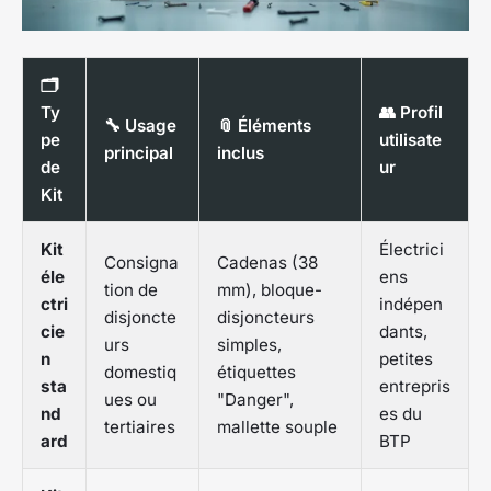
🗂️
Ty
👥 Profil
🔧 Usage
📎 Éléments
pe
utilisate
principal
inclus
de
ur
Kit
Kit
Électrici
Consigna
Cadenas (38
éle
ens
tion de
mm), bloque-
ctri
indépen
disjoncte
disjoncteurs
cie
dants,
urs
simples,
n
petites
domestiq
étiquettes
sta
entrepris
ues ou
"Danger",
nd
es du
tertiaires
mallette souple
ard
BTP