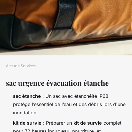
Accueil
›
Services
SERVICES
sac urgence évacuation étanche
Les avantages essentiels d'un
sac d'urgence étanche à avoir
sac étanche
: Un sac avec étanchéité IP68
chez soi
protège l’essentiel de l’eau et des débris lors d'une
inondation.
Nicet
•
15/04/2026 17:44
•
11 min de lecture
kit de survie
: Préparer un
kit de survie
complet
pour 72 heures inclut eau, nourriture, et