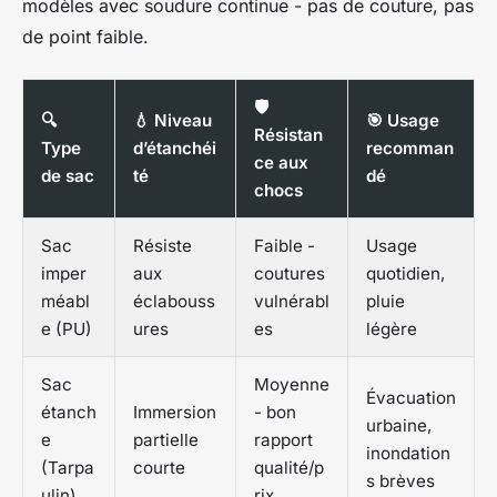
modèles avec soudure continue - pas de couture, pas
de point faible.
🛡️
🔍
💧 Niveau
🎯 Usage
Résistan
Type
d’étanchéi
recomman
ce aux
de sac
té
dé
chocs
Sac
Résiste
Faible -
Usage
imper
aux
coutures
quotidien,
méabl
éclabouss
vulnérabl
pluie
e (PU)
ures
es
légère
Sac
Moyenne
Évacuation
étanch
Immersion
- bon
urbaine,
e
partielle
rapport
inondation
(Tarpa
courte
qualité/p
s brèves
ulin)
rix