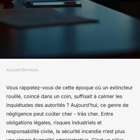
Accueil
›
Services
SERVICES
Choisir une entreprise
Vous rappelez-vous de cette époque où un extincteur
rouillé, coincé dans un coin, suffisait à calmer les
sécurité incendie : pourquoi
inquiétudes des autorités ? Aujourd’hui, ce genre de
chaque détail compte
négligence peut coûter cher - très cher. Entre
obligations légales, risques industriels et
Nicet
•
06/04/2026 15:21
•
7 min de lecture
responsabilité civile, la sécurité incendie n’est plus