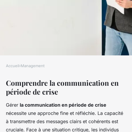
Accueil
›
Management
MANAGEMENT
Comprendre la communication en
Maîtriser l'Art de la
période de crise
Communication en Période de
Crise: Un Guide Essentiel
Gérer
la communication en période de crise
nécessite une approche fine et réfléchie. La capacité
Lola
•
29 mars 2025
•
6 min de lecture
à transmettre des messages clairs et cohérents est
cruciale. Face à une situation critique, les individus