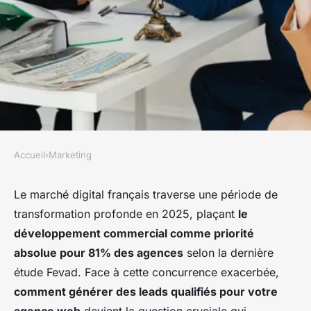
Accueil
›
Marketing
MARKETING
Génération de leads pour
Le marché digital français traverse une période de
transformation profonde en 2025, plaçant
le
agences web : boostez votre
développement commercial comme priorité
réussite
absolue pour 81% des agences
selon la dernière
étude Fevad. Face à cette concurrence exacerbée,
Lola
•
29 octobre 2025
•
8 min de lecture
comment générer des leads qualifiés pour votre